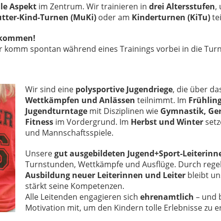
ale Aspekt
im Zentrum. Wir trainieren in
drei Altersstufen
,
tter-Kind-Turnen (MuKi)
oder am
Kinderturnen (KiTu)
te
llkommen!
r komm spontan während eines Trainings vorbei in die Turn
Wir sind eine
polysportive Jugendriege
, die über da
Wettkämpfen und Anlässen
teilnimmt. Im
Frühlin
Jugendturntage
mit Disziplinen wie
Gymnastik, Ger
Fitness
im Vordergrund. Im
Herbst und Winter
setz
und Mannschaftsspiele.
Unsere
gut ausgebildeten Jugend+Sport-Leiterinne
Turnstunden, Wettkämpfe und Ausflüge. Durch reg
Ausbildung neuer Leiterinnen und Leiter
bleibt u
stärkt seine Kompetenzen.
Alle Leitenden engagieren sich
ehrenamtlich
– und b
Motivation mit, um den Kindern tolle Erlebnisse zu 