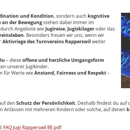
dination und Kondition
, sondern auch
kognitive
e an der Bewegung
stehen dabei immer im
er durch Angebote wie
Jugireise
,
Jugiskilager
oder das
reinsleben
. Besonders freuen wir uns, wenn wir
er
Aktivriege des Turnvereins Rapperswil
weiter
Du
– diese
offene und herzliche Umgangsform
en unserer Jugikinder.
n für Werte wie
Anstand, Fairness und Respekt
–
auf den
Schutz der Persönlichkeit
. Deshalb findest du auf
von Anlässen mit mehreren Kindern oder solche, auf denen
k
l:
FAQ Jugi Rapperswil BE.pdf